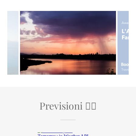
Previsioni 🏄‍♂️