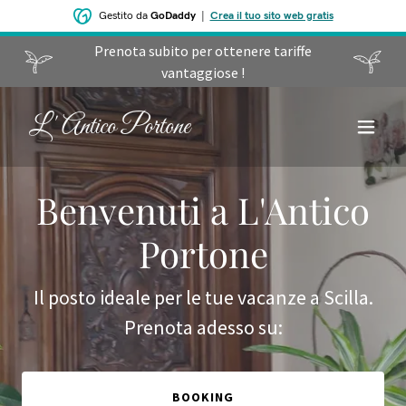
Gestito da
GoDaddy
|
Crea il tuo sito web gratis
Prenota subito per ottenere tariffe
vantaggiose !
L' Antico Portone
‌Benvenuti a L'Antico
Portone
Il posto ideale per le tue vacanze a Scilla.
Prenota adesso su:
BOOKING